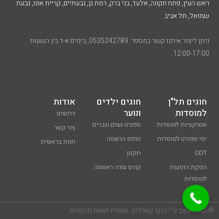
ראש העין, פתח תקווה, אלעד, בני ברק, רמת גן, גבעתיים, קריית אונו, גבעת
שמואל, תל אביב
ניתן ליצור איתנו קשר במספר: 0535242789, בימים א-ד בין השעות
12:00-17:00.
חוגים תל"ן
חוגים ילדים
אודות
למוסדות
ונוער
דרושים
אטרקציות למוסדות
ספורט נשים וגברים
צור קשר
ימי ספורט למוסדות
טופס הרשמה
חוות בראשית
ODT
תקנון
הפקת הופעות
קורס עזרה ראשונה
למוסדות
© נבנה ועוצב ע"י רבקי שאולזון- סטודיו יוצאת מהקווים