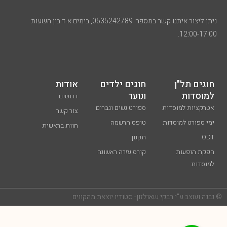
ניתן ליצור איתנו קשר במספר: 0535242789, בימים א-ד בין השעות
12:00-17:00
חוגים תל"ן
חוגים ילדים
אודות
למוסדות
ונוער
דרושים
אטרקציות למוסדות
ספורט נשים וגברים
צור קשר
ימי ספורט למוסדות
טופס הרשמה
חוות בראשית
ODT
תקנון
הפקת הופעות
קורס עזרה ראשונה
למוסדות
בנה ועוצב ע"י רבקי שאולזון- סטודיו יוצאת מהקווים