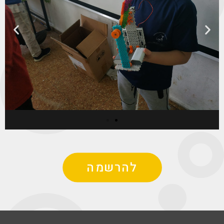
ש
ש
ק
ק
ו
ו
פ
פ
י
י
ת
ת
להרשמה
ק
ה
ו
ב
ד
א