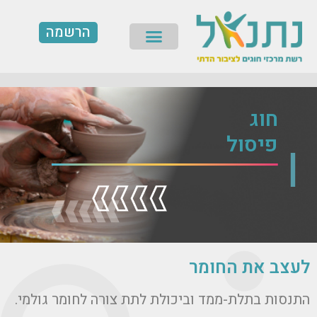
וג
הרשמה
כן
תפריט
חוג
פיסול
עצב את החומר
תנסות בתלת-ממד וביכולת לתת צורה לחומר גולמי.