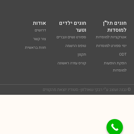
חוגים תל"ן
חוגים ילדים
אודות
למוסדות
ונוער
דרושים
אטרקציות למוסדות
ספורט נשים וגברים
צור קשר
ימי ספורט למוסדות
טופס הרשמה
חוות בראשית
ODT
תקנון
הפקת הופעות
קורס עזרה ראשונה
למוסדות
נבנה ועוצב ע"י רבקי שאולזון- סטודיו יוצאת מהקווים